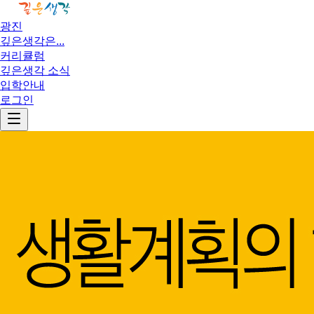
광진
깊은생각은...
커리큘럼
깊은생각 소식
입학안내
로그인