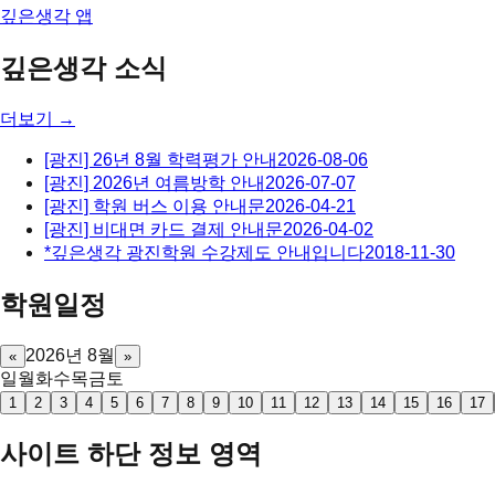
깊은생각 앱
깊은생각 소식
더보기 →
[광진] 26년 8월 학력평가 안내
2026-08-06
[광진] 2026년 여름방학 안내
2026-07-07
[광진] 학원 버스 이용 안내문
2026-04-21
[광진] 비대면 카드 결제 안내문
2026-04-02
*깊은생각 광진학원 수강제도 안내입니다
2018-11-30
학원일정
2026
년
8
월
«
»
일
월
화
수
목
금
토
1
2
3
4
5
6
7
8
9
10
11
12
13
14
15
16
17
사이트 하단 정보 영역